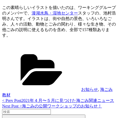
この素晴らしいイラストを描いたのは、ワーキンググループ
のメンバーで、
漫湖水鳥・湿地センター
スタッフの、池村浩
明さんです。イラストは、街や自然の景色、いろいろなご
み、人々の活動、動物とごみの関わり、様々な生き物、その
他ごみの説明に使えるものを含め、全部で157種類ありま
す。
Categories
お知らせ
,
海ごみ
教材
<
< Prev Post
2021年４月〜５月に見つけた海ごみ関連ニュース
投
Pr
Next
Next Post >
海ごみの公開ワークショップのお知らせ！
稿
Po
Post
Search
>
for:
Search