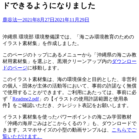
ドできるようになりました
Posted
鹿谷法一
2021年8月27日
2021年11月29日
on
沖縄県 環境部 環境整備課では、「海ごみ環境教育のための
イラスト素材集」を作成しました。
このページのトップにあるメニューから「沖縄県の海ごみ教
材用素材集」を選ぶと、黒潮クリーンアップ内の
ダウンロー
ドのページ
に移動します。
このイラスト素材集は、海の環境保全と目的とした、非営利
の個人・団体が主体の活動等において、事前の許諾なく無償
で使用することができます。ご利用にあたっては、事前に必
ず「
Readme2.pdf
」の【イラストの使用許諾範囲と使用条
件】をご確認いただき、クレジット表記をお願いします。
イラスト素材集を使ったパワーポイントの海ごみ学習教材
「沖縄の海岸ごみはどこからくるの？」も、ダウンロードで
きます。スマホサイズの小型の動画サンプルは、
こちらでご
覧いただけます。