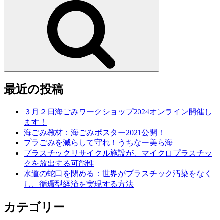
ナ
ビ
ゲ
ー
シ
ョ
最近の投稿
ン
３月２日海ごみワークショップ2024オンライン開催し
ます！
海ごみ教材：海ごみポスター2021公開！
プラごみを減らして守れ！うちなー美ら海
プラスチックリサイクル施設が、マイクロプラスチッ
クを放出する可能性
水道の蛇口を閉める：世界がプラスチック汚染をなく
し、循環型経済を実現する方法
カテゴリー