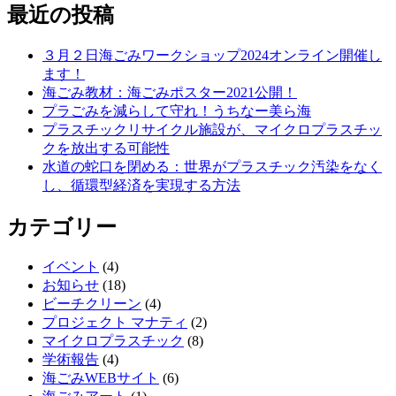
最近の投稿
３月２日海ごみワークショップ2024オンライン開催し
ます！
海ごみ教材：海ごみポスター2021公開！
プラごみを減らして守れ！うちなー美ら海
プラスチックリサイクル施設が、マイクロプラスチッ
クを放出する可能性
水道の蛇口を閉める：世界がプラスチック汚染をなく
し、循環型経済を実現する方法
カテゴリー
イベント
(4)
お知らせ
(18)
ビーチクリーン
(4)
プロジェクト マナティ
(2)
マイクロプラスチック
(8)
学術報告
(4)
海ごみWEBサイト
(6)