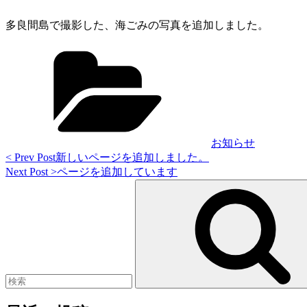
多良間島で撮影した、海ごみの写真を追加しました。
Categories
お知らせ
<
< Prev Post
新しいページを追加しました。
投
Prev
Next
Next Post >
ページを追加しています
稿
Post
Post
Search
>
for:
ナ
ビ
ゲ
ー
シ